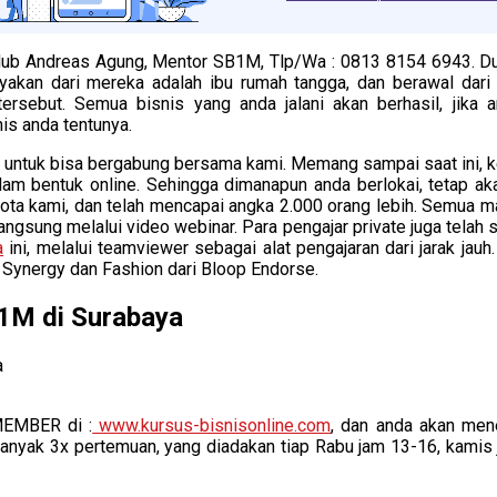
ub Andreas Agung, Mentor SB1M, Tlp/Wa : 0813 8154 6943. Dunia
yakan dari mereka adalah ibu rumah tangga, dan berawal dari 
rsebut. Semua bisnis yang anda jalani akan berhasil, jika 
is anda tentunya.
ntuk bisa bergabung bersama kami. Memang sampai saat ini, kelas
lam bentuk online. Sehingga dimanapun anda berlokai, tetap a
ota kami, dan telah mencapai angka 2.000 orang lebih. Semua ma
 langsung melalui video webinar. Para pengajar private juga tela
a
ini, melalui teamviewer sebagai alat pengajaran dari jarak jau
 Synergy dan Fashion dari Bloop Endorse.
1M di Surabaya
MEMBER di :
www.kursus-bisnisonline.com
, dan anda akan mener
banyak 3x pertemuan, yang diadakan tiap Rabu jam 13-16, kamis