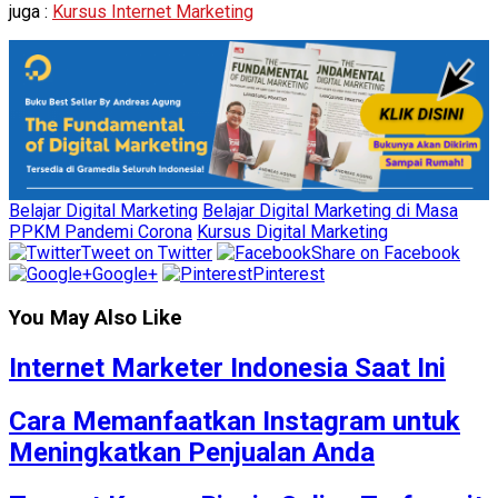
juga :
Kursus Internet Marketing
Belajar Digital Marketing
Belajar Digital Marketing di Masa
PPKM Pandemi Corona
Kursus Digital Marketing
Tweet on Twitter
Share on Facebook
Google+
Pinterest
You May Also Like
Internet Marketer Indonesia Saat Ini
Cara Memanfaatkan Instagram untuk
Meningkatkan Penjualan Anda