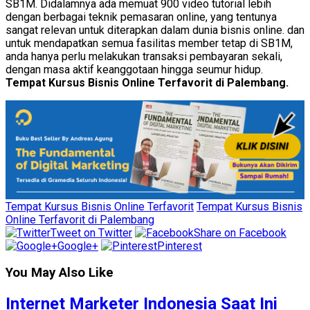
SB1M. Didalamnya ada memuat 900 video tutorial lebih
dengan berbagai teknik pemasaran online, yang tentunya
sangat relevan untuk diterapkan dalam dunia bisnis online. dan
untuk mendapatkan semua fasilitas member tetap di SB1M,
anda hanya perlu melakukan transaksi pembayaran sekali,
dengan masa aktif keanggotaan hingga seumur hidup.
Tempat Kursus Bisnis Online Terfavorit di Palembang.
Tempat Kursus Bisnis Online Terfavorit
Tempat Kursus Bisnis
Online Terfavorit di Palembang
Tweet on Twitter
Share on Facebook
Google+
Pinterest
You May Also Like
Internet Marketer Indonesia Saat Ini