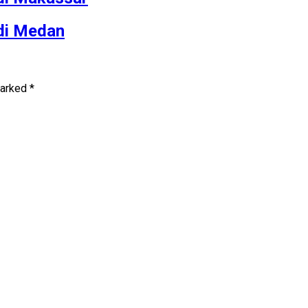
 di Medan
marked
*