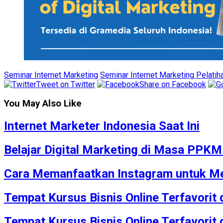
Seminar Internet Marketing
Seminar Internet Marketing Pelatih
Tweet on Twitter
Share on Facebook
You May Also Like
Internet Marketer Indonesia Saat Ini
Belajar Digital Marketing di Masa PPK
Cara Memanfaatkan Instagram untuk Me
Tempat Kursus Bisnis Online Terfavorit
Tempat Kursus Bisnis Online Terfavorit