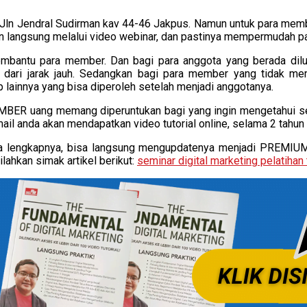
9, Jln Jendral Sudirman kav 44-46 Jakpus. Namun untuk para membe
an langsung melalui video webinar, dan pastinya mempermudah p
mbantu para member. Dan bagi para anggota yang berada dilua
dari jarak jauh. Sedangkan bagi para member yang tidak mem
 lainnya yang bisa diperoleh setelah menjadi anggotanya.
BER uang memang diperuntukan bagi yang ingin mengetahui sec
ail anda akan mendapatkan video tutorial online, selama 2 tahun s
cara lengkapnya, bisa langsung mengupdatenya menjadi PREMI
ahkan simak artikel berikut:
seminar digital marketing pelatihan 