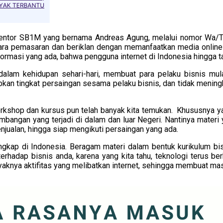
entor SB1M yang bernama Andreas Agung, melalui nomor Wa/Tel
 cara pemasaran dan beriklan dengan memanfaatkan media online y
formasi yang ada, bahwa pengguna internet di Indonesia hingga t
alam kehidupan sehari-hari, membuat para pelaku bisnis mula
bkan tingkat persaingan sesama pelaku bisnis, dan tidak menin
rkshop dan kursus pun telah banyak kita temukan. Khususnya yang
ngan yang terjadi di dalam dan luar Negeri. Nantinya materi ya
jualan, hingga siap mengikuti persaingan yang ada.
kap di Indonesia. Beragam materi dalam bentuk kurikulum bisa
erhadap bisnis anda, karena yang kita tahu, teknologi terus be
aknya aktifitas yang melibatkan internet, sehingga membuat ma