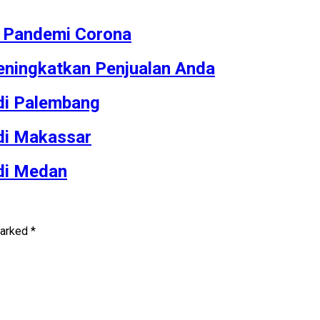
M Pandemi Corona
ningkatkan Penjualan Anda
 di Palembang
 di Makassar
 di Medan
marked
*