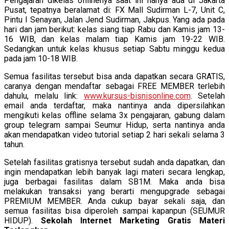
Pengajaran dikelas offlinenya saat ini hanya ada di Jakarta
Pusat, tepatnya beralamat di: FX Mall Sudirman L-7, Unit C,
Pintu I Senayan, Jalan Jend Sudirman, Jakpus. Yang ada pada
hari dan jam berikut: kelas siang tiap Rabu dan Kamis jam 13-
16 WIB, dan kelas malam tiap Kamis jam 19-22 WIB.
Sedangkan untuk kelas khusus setiap Sabtu minggu kedua
pada jam 10-18 WIB.
Semua fasilitas tersebut bisa anda dapatkan secara GRATIS,
caranya dengan mendaftar sebagai FREE MEMBER terlebih
dahulu, melalu link:
www.kursus-bisnisonline.com
. Setelah
email anda terdaftar, maka nantinya anda dipersilahkan
mengikuti kelas offline selama 3x pengajaran, gabung dalam
group telegram sampai Seumur Hidup, serta nantinya anda
akan mendapatkan video tutorial setiap 2 hari sekali selama 3
tahun.
Setelah fasilitas gratisnya tersebut sudah anda dapatkan, dan
ingin mendapatkan lebih banyak lagi materi secara lengkap,
juga berbagai fasilitas dalam SB1M. Maka anda bisa
melakukan transaksi yang berarti mengupgrade sebagai
PREMIUM MEMBER. Anda cukup bayar sekali saja, dan
semua fasilitas bisa diperoleh sampai kapanpun (SEUMUR
HIDUP).
Sekolah Internet Marketing Gratis Materi