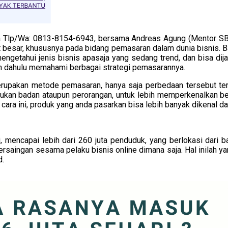
ia Tlp/Wa: 0813-8154-6943, bersama Andreas Agung (Mentor S
 besar, khususnya pada bidang pemasaran dalam dunia bisnis. Ba
mengetahui jenis bisnis apasaja yang sedang trend, dan bisa di
bih dahulu memahami berbagai strategi pemasarannya.
merupakan metode pemasaran, hanya saja perbedaan tersebut te
akukan badan ataupun perorangan, untuk lebih memperkenalkan be
 cara ini, produk yang anda pasarkan bisa lebih banyak dikena
i, mencapai lebih dari 260 juta penduduk, yang berlokasi dari 
rsaingan sesama pelaku bisnis online dimana saja. Hal inilah y
d.