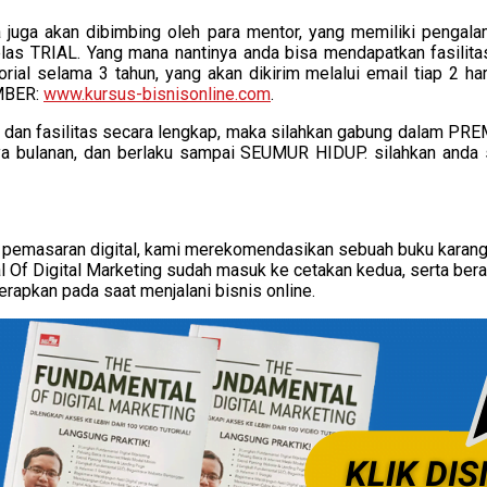
ya juga akan dibimbing oleh para mentor, yang memiliki pengal
las TRIAL. Yang mana nantinya anda bisa mendapatkan fasilitas 
rial selama 3 tahun, yang akan dikirim melalui email tiap 2 h
EMBER:
www.kursus-bisnisonline.com
.
eri dan fasilitas secara lengkap, maka silahkan gabung dalam 
aya bulanan, dan berlaku sampai SEUMUR HIDUP. silahkan anda 
ang pemasaran digital, kami merekomendasikan sebuah buku kara
l Of Digital Marketing sudah masuk ke cetakan kedua, serta bera
erapkan pada saat menjalani bisnis online.