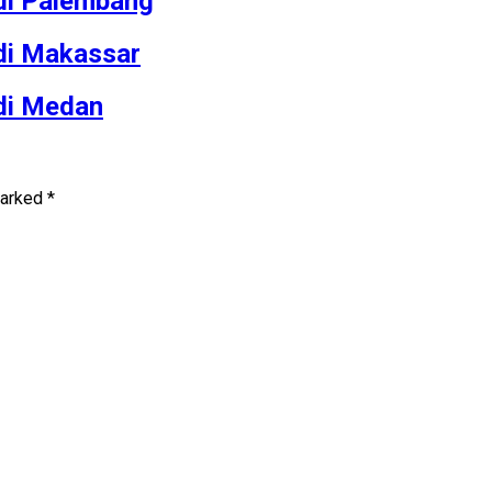
 di Palembang
 di Makassar
 di Medan
marked
*