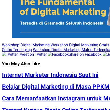
Workshop Digital Marketing
Workshop Digital Marketing Gratis
Gratis Terlengkap
Workshop Digital Marketing Materi Terlengk
Tweet on Twitter
Share on Facebook
You May Also Like
Internet Marketer Indonesia Saat Ini
Belajar Digital Marketing di Masa PPK
Cara Memanfaatkan Instagram untuk Me