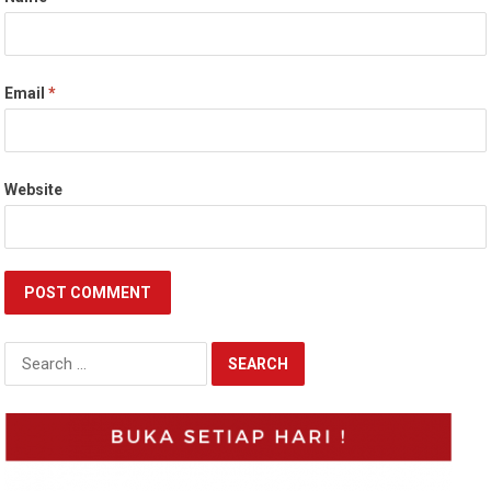
Email
*
Website
Search
for: