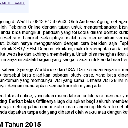
sung di Wa/Tlp: 0813 8154 6943, Oleh Andreas Agung sebagai M
leh Pebisnis Online dengan tujuan untuk mengembangkan bisnis
i anda bisa mengikuti panduan yang tersedia dalam bentuk kurik
tan website. Langkah selanjutnya adalah cara memasarkan semu
ebut, bukan hanya menggunakan dengan cara beriklan saja. Tap
teknik SEO / SEM. Dengan teknik ini, maka kesempatan anda un
i ke website dan akhirnya membelinya. Untuk bisa menghasilkan u
emuanya ini adalah bagian yang sangat dasar untuk anda bisa berh
sahaan Synergy Worldwide dari USA. Dari kerjasamanya ini, m
 tersebut bisa dijadikan sebagai study case, yang bisa diper
an-teman yang mempunyai visi yang sama. Dimana visi SB1M in
annya, dengan menerapkan semua kurikulum yang ada.
o tutorial online, yang akan memudahkan untuk para member yan
ng. Berikut kelas Offlinenya juga disiapkan bagi seluruh membe
 saja, sehingga bisa mengikuti siaran langsung dikelas tersebu
 anda dapatkan tanpa ada yang dibatasi oleh waktu atau dengan k
M Tahun 2015