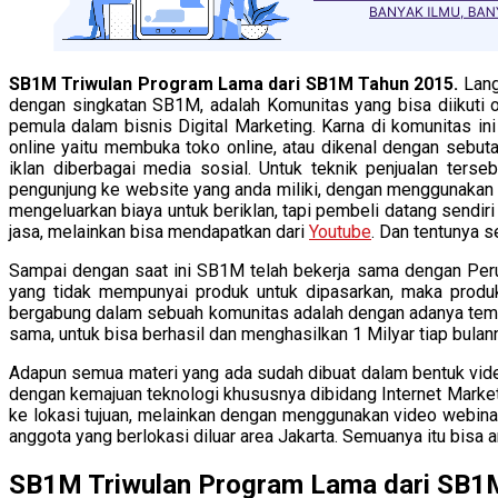
SB1M Triwulan Program Lama dari SB1M Tahun 2015.
Lang
dengan singkatan SB1M, adalah Komunitas yang bisa diikuti o
pemula dalam bisnis Digital Marketing. Karna di komunitas in
online yaitu membuka toko online, atau dikenal dengan sebu
iklan diberbagai media sosial. Untuk teknik penjualan ters
pengunjung ke website yang anda miliki, dengan menggunakan 
mengeluarkan biaya untuk beriklan, tapi pembeli datang sendir
jasa, melainkan bisa mendapatkan dari
Youtube
. Dan tentunya s
Sampai dengan saat ini SB1M telah bekerja sama dengan Peru
yang tidak mempunyai produk untuk dipasarkan, maka produk
bergabung dalam sebuah komunitas adalah dengan adanya tem
sama, untuk bisa berhasil dan menghasilkan 1 Milyar tiap bul
Adapun semua materi yang ada sudah dibuat dalam bentuk vide
dengan kemajuan teknologi khususnya dibidang Internet Marketi
ke lokasi tujuan, melainkan dengan menggunakan video webinar
anggota yang berlokasi diluar area Jakarta. Semuanya itu bisa
SB1M Triwulan Program Lama dari SB1