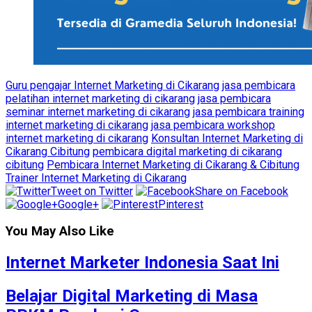
Guru pengajar Internet Marketing di Cikarang
jasa pembicara
pelatihan internet marketing di cikarang
jasa pembicara
seminar internet marketing di cikarang
jasa pembicara training
internet marketing di cikarang
jasa pembicara workshop
internet marketing di cikarang
Konsultan Internet Marketing di
Cikarang Cibitung
pembicara digital marketing di cikarang
cibitung
Pembicara Internet Marketing di Cikarang & Cibitung
Trainer Internet Marketing di Cikarang
Tweet on Twitter
Share on Facebook
Google+
Pinterest
You May Also Like
Internet Marketer Indonesia Saat Ini
Belajar Digital Marketing di Masa