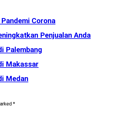
M Pandemi Corona
ningkatkan Penjualan Anda
 di Palembang
 di Makassar
 di Medan
marked
*