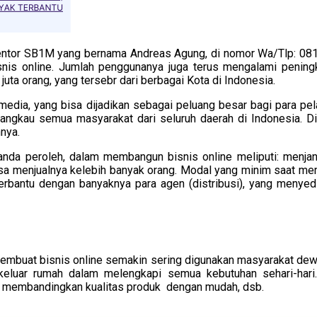
ntor SB1M yang bernama Andreas Agung, di nomor Wa/Tlp: 081
nis online. Jumlah penggunanya juga terus mengalami peningk
ta orang, yang tersebr dari berbagai Kota di Indonesia.
tu media, yang bisa dijadikan sebagai peluang besar bagi para p
njangkau semua masyarakat dari seluruh daerah di Indonesia. D
nya.
a anda peroleh, dalam membangun bisnis online meliputi: menj
isa menjualnya kelebih banyak orang. Modal yang minim saat me
n terbantu dengan banyaknya para agen (distribusi), yang meny
embuat bisnis online semakin sering digunakan masyarakat dewas
 keluar rumah dalam melengkapi semua kebutuhan sehari-hari
sa membandingkan kualitas produk dengan mudah, dsb.