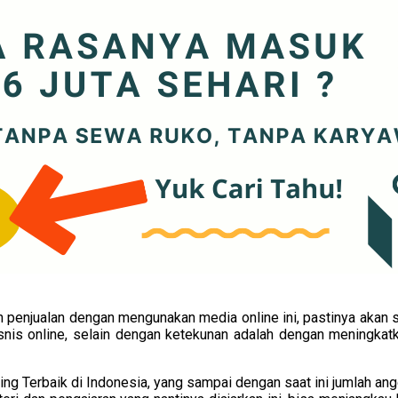
 penjualan dengan mengunakan media online ini, pastinya akan 
isnis online, selain dengan ketekunan adalah dengan meningka
 Terbaik di Indonesia, yang sampai dengan saat ini jumlah angg