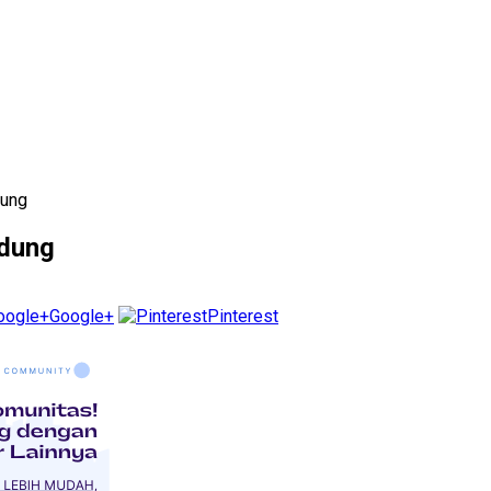
dung
ndung
Google+
Pinterest