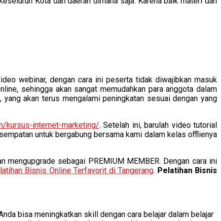
 keseluruh Kota dan daerah dimana saja. Karena baik materi dan
video webinar, dengan cara ini peserta tidak diwajibkan masuk
al online, sehingga akan sangat memudahkan para anggota dalam
an, yang akan terus mengalami peningkatan sesuai dengan yang
m/kursus-internet-marketing/
. Setelah ini, barulah video tutorial
i kesempatan untuk bergabung bersama kami dalam kelas offlienya
lahkan mengupgrade sebagai PREMIUM MEMBER. Dengan cara ini
latihan Bisnis Online Terfavorit di Tangerang
.
Pelatihan Bisnis
Anda bisa meningkatkan skill dengan cara belajar dalam belajar