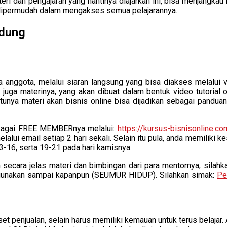
eri dan pengajaran yang nantinya diajarkan ini, bisa menjangkau
n dipermudah dalam mengakses semua pelajarannya.
ndung
mua anggota, melalui siaran langsung yang bisa diakses melalui 
itu juga materinya, yang akan dibuat dalam bentuk video tutori
ntunya materi akan bisnis online bisa dijadikan sebagai pandu
sebagai FREE MEMBERnya melalui:
https://kursus-bisnisonline.co
elalui email setiap 2 hari sekali. Selain itu pula, anda memilik
-16, serta 19-21 pada hari kamisnya.
an secara jelas materi dan bimbingan dari para mentornya, si
digunakan sampai kapanpun (SEUMUR HIDUP). Silahkan simak:
Pe
t penjualan, selain harus memiliki kemauan untuk terus belajar. 