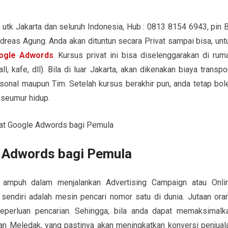
, utk Jakarta dan seluruh Indonesia, Hub : 0813 8154 6943, pin 
reas Agung. Anda akan dituntun secara Privat sampai bisa, unt
ogle Adwords
. Kursus privat ini bisa diselenggarakan di rum
l, kafe, dll). Bila di luar Jakarta, akan dikenakan biaya transpor
rsonal maupun Tim. Setelah kursus berakhir pun, anda tetap bol
 seumur hidup.
e Adwords bagi Pemula
 ampuh dalam menjalankan Advertising Campaign atau Onli
endiri adalah mesin pencari nomor satu di dunia. Jutaan ora
eperluan pencarian. Sehingga, bila anda dapat memaksimalk
kan Meledak, yang pastinya akan meningkatkan konversi penjual