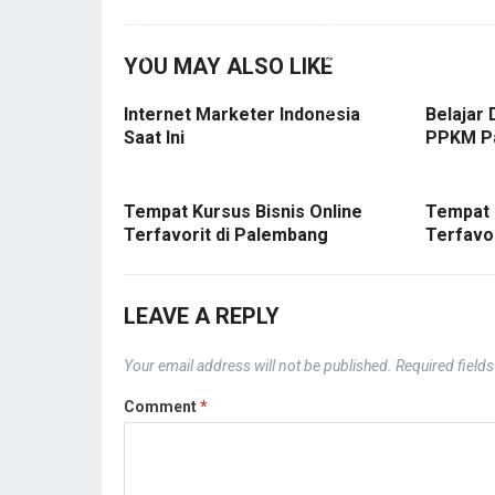
YOU MAY ALSO LIKE
Internet Marketer Indonesia
Belajar 
Saat Ini
PPKM P
Tempat Kursus Bisnis Online
Tempat 
Terfavorit di Palembang
Terfavo
LEAVE A REPLY
Your email address will not be published.
Required field
Comment
*