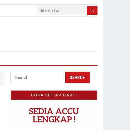
Search
for: