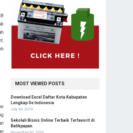
BB
uk
ah
t.
eh
MOST VIEWED POSTS
Download Excel Daftar Kota Kabupaten
Lengkap Se Indonesia
ne
July 30, 2019
ng
Sekolah Bisnis Online Terbaik Terfavorit di
an
Balikpapan
an
November 30, 2020