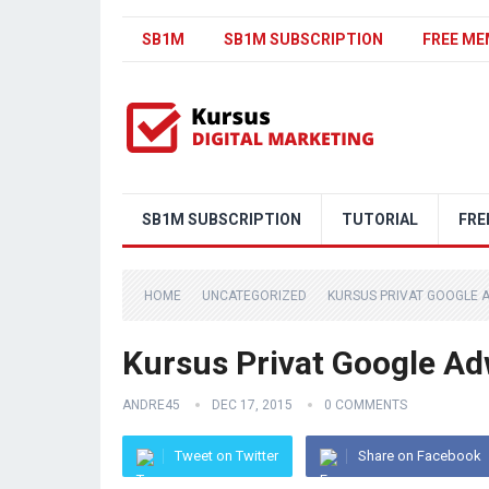
SB1M
SB1M SUBSCRIPTION
FREE ME
SB1M SUBSCRIPTION
TUTORIAL
FRE
HOME
UNCATEGORIZED
KURSUS PRIVAT GOOGLE 
Kursus Privat Google A
ANDRE45
DEC 17, 2015
0 COMMENTS
Tweet on Twitter
Share on Facebook