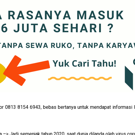
or 0813 8154 6943, bebas bertanya untuk mendapat informasi leb
–> Jadi semenjak tahun 2020, saat dunia dilanda oleh virus cor