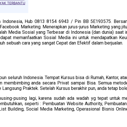
uh Indonesia, Hub 0813 8154 6943 / Pin BB 5E193575. Bersam
Facebook Marketing. Menerapkan jurus-jurus Marketing yang ji
lah Media Sosial yang Terbesar di Indonesia (dan dunia) saat 
s dapat memanfaatkan Sosial Media ini untuk mendapatkan Keun
uh sebuah cara yang sangat Cepat dan Efektif dalam berjualan.
n seluruh Indonesia. Tempat Kursus bisa di Rumah, Kantor, ataupu
 akan membimbing anda secara Privat sampai Bisa. Semua meto
 Langsung Praktek. Setelah Kursus berakhir pun, anda tetap bo
berpusing-pusing lagi, karena sudah ada wadah yg tepat untuk 
membutuhkan, seperti : Pembuatan Website Authority, Pembuatan
st Building, Social Media Marketing, Operasional Bisnis Online, 