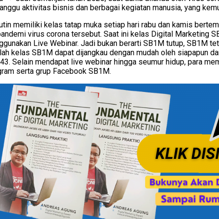
nggu aktivitas bisnis dan berbagai kegiatan manusia, yang kem
in memiliki kelas tatap muka setiap hari rabu dan kamis bertempa
 pandemi virus corona tersebut. Saat ini kelas Digital Marketin
gunakan Live Webinar. Jadi bukan berarti SB1M tutup, SB1M tetap
ilah kelas SB1M dapat dijangkau dengan mudah oleh siapapun dan 
. Selain mendapat live webinar hingga seumur hidup, para memb
legram serta grup Facebook SB1M.