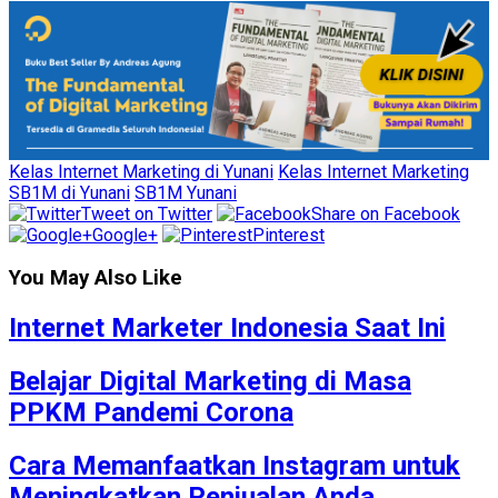
Kelas Internet Marketing di Yunani
Kelas Internet Marketing
SB1M di Yunani
SB1M Yunani
Tweet on Twitter
Share on Facebook
Google+
Pinterest
You May Also Like
Internet Marketer Indonesia Saat Ini
Belajar Digital Marketing di Masa
PPKM Pandemi Corona
Cara Memanfaatkan Instagram untuk
Meningkatkan Penjualan Anda