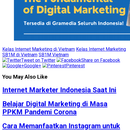
Kelas Internet Marketing di Vietnam
Kelas Internet Marketing
SB1M di Vietnam
SB1M Vietnam
Tweet on Twitter
Share on Facebook
Google+
Pinterest
You May Also Like
Internet Marketer Indonesia Saat Ini
Belajar Digital Marketing di Masa
PPKM Pandemi Corona
Cara Memanfaatkan Instagram untuk