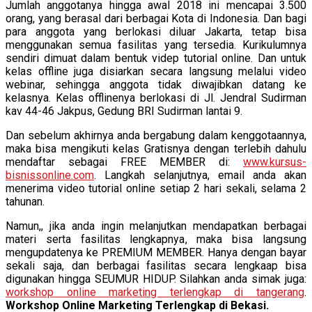
Jumlah anggotanya hingga awal 2018 ini mencapai 3.500
orang, yang berasal dari berbagai Kota di Indonesia. Dan bagi
para anggota yang berlokasi diluar Jakarta, tetap bisa
menggunakan semua fasilitas yang tersedia. Kurikulumnya
sendiri dimuat dalam bentuk videp tutorial online. Dan untuk
kelas offline juga disiarkan secara langsung melalui video
webinar, sehingga anggota tidak diwajibkan datang ke
kelasnya. Kelas offlinenya berlokasi di Jl. Jendral Sudirman
kav 44-46 Jakpus, Gedung BRI Sudirman lantai 9.
Dan sebelum akhirnya anda bergabung dalam kenggotaannya,
maka bisa mengikuti kelas Gratisnya dengan terlebih dahulu
mendaftar sebagai FREE MEMBER di:
www.kursus-
bisnissonline.com
. Langkah selanjutnya, email anda akan
menerima video tutorial online setiap 2 hari sekali, selama 2
tahunan.
Namun,, jika anda ingin melanjutkan mendapatkan berbagai
materi serta fasilitas lengkapnya, maka bisa langsung
mengupdatenya ke PREMIUM MEMBER. Hanya dengan bayar
sekali saja, dan berbagai fasilitas secara lengkaap bisa
digunakan hingga SEUMUR HIDUP. Silahkan anda simak juga:
workshop online marketing terlengkap di tangerang
.
Workshop Online Marketing Terlengkap di Bekasi.