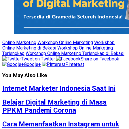
Online Marketing
Workshop Online Marketing
Workshop
Online Marketing di Bekasi
Workshop Online Marketing
Terlengkap
Workshop Online Marketing Terlengkap di Bekasi
Tweet on Twitter
Share on Facebook
Google+
Pinterest
You May Also Like
Internet Marketer Indonesia Saat Ini
Belajar Digital Marketing di Masa
PPKM Pandemi Corona
Cara Memanfaatkan Instagram untuk