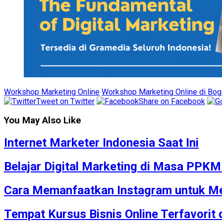
Workshop Marketing Online
Workshop Marketing Online di Bog
Tweet on Twitter
Share on Facebook
You May Also Like
Internet Marketer Indonesia Saat Ini
Belajar Digital Marketing di Masa PPK
Cara Memanfaatkan Instagram untuk Me
Tempat Kursus Bisnis Online Terfavorit