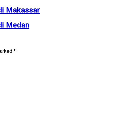
 di Makassar
 di Medan
marked
*