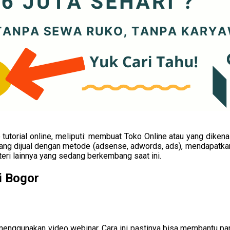
o tutorial online, meliputi: membuat Toko Online atau yang dike
 yang dijual dengan metode (adsense, adwords, ads), mendapatk
teri lainnya yang sedang berkembang saat ini.
i Bogor
n menggunakan video webinar. Cara ini pastinya bisa membantu pa