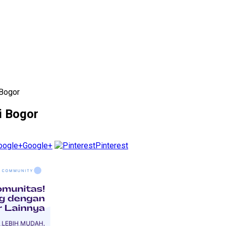
 Bogor
i Bogor
Google+
Pinterest