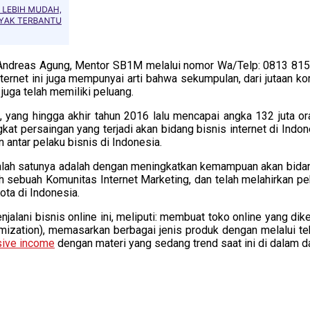
Andreas Agung, Mentor SB1M melalui nomor Wa/Telp: 0813 815
nternet ini juga mempunyai arti bahwa sekumpulan, dari jutaan ko
juga telah memiliki peluang.
sia, yang hingga akhir tahun 2016 lalu mencapai angka 132 juta o
ngkat persaingan yang terjadi akan bidang bisnis internet di Indo
 antar pelaku bisnis di Indonesia.
alah satunya adalah dengan meningkatkan kemampuan akan bidang
 sebuah Komunitas Internet Marketing, dan telah melahirkan pe
ota di Indonesia.
jalani bisnis online ini, meliputi: membuat toko online yang d
mization), memasarkan berbagai jenis produk dengan melalui t
ive income
dengan materi yang sedang trend saat ini di dalam da