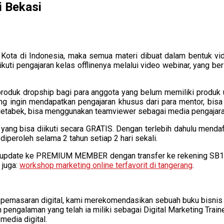
i Bekasi
ta di Indonesia, maka semua materi dibuat dalam bentuk video t
uti pengajaran kelas offlinenya melalui video webinar, yang ber
produk dropship bagi para anggota yang belum memiliki produk 
 ingin mendapatkan pengajaran khusus dari para mentor, bisa me
etabek, bisa menggunakan teamviewer sebagai media pengajaran 
g bisa diikuti secara GRATIS. Dengan terlebih dahulu mendaft
 diperoleh selama 2 tahun setiap 2 hari sekali.
an update ke PREMIUM MEMBER dengan transfer ke rekening SB1M
 juga:
workshop marketing online terfavorit di tangerang
.
g pemasaran digital, kami merekomendasikan sebuah buku bisnis 
 pengalaman yang telah ia miliki sebagai Digital Marketing Train
edia digital.