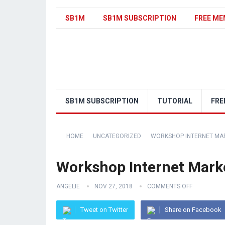
SB1M
SB1M SUBSCRIPTION
FREE ME
SB1M SUBSCRIPTION
TUTORIAL
FRE
HOME
UNCATEGORIZED
WORKSHOP INTERNET MAR
Workshop Internet Marke
ANGELIE
NOV 27, 2018
COMMENTS OFF
Tweet on Twitter
Share on Facebook