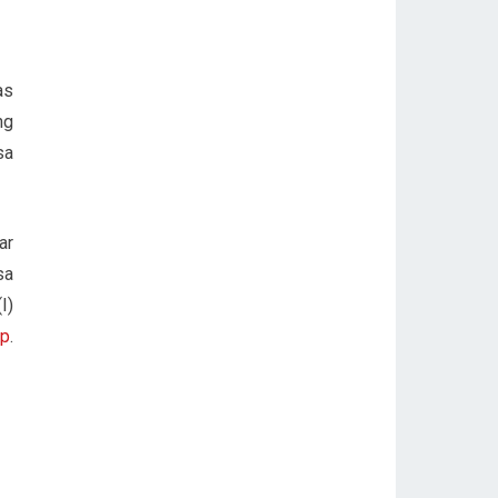
as
ng
sa
ar
sa
I)
ap
.