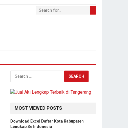
S
e
a
r
c
h
MOST VIEWED POSTS
f
o
Download Excel Daftar Kota Kabupaten
r
Lengkap Se Indonesia