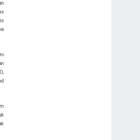
an
as
is
ia
ni
an
O,
nd
am
uk
ak