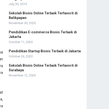
:
July 30, 2019
Sekolah Bisnis Online Terbaik Terfavorit di
Balikpapan
November 30, 2020
Pendidikan E-commerce Bisnis Terbaik di
Jakarta
October 11, 2020
Pendidikan Startup Bisnis Terbaik di Jakarta
ma
October 26, 2020
an
ra
Sekolah Bisnis Online Terbaik Terfavorit di
Surabaya
ya
November 12, 2020
at
a,
ya