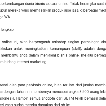
perkembangan dunia bisnis secara online. Tidak heran jika saat i
aupun mereka yang memasarkan produk juga jasa, diberbagai med
gga WA.
online ini, akan berpengaruh terhadap tingkat persaingan ak
lakukan untuk meningkatkan kemampuan (skill), adalah deng
membantu anda dalam menjalani bisnis online, melalui berbag
m bidang internet marketing.
al oleh para pebisnis online, bisa terlihat dari jumlah memb
i dengan tahun ini membernya mencapai angka 3.500 orang lebi
 Indonesia. Hampir semua anggota dari SB1M telah berhasil dal
teri yang sudah mereka dapatkan dari sb1m.