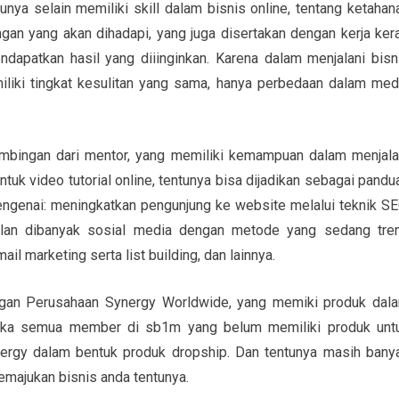
unya selain memiliki skill dalam bisnis online, tentang ketahan
gan yang akan dihadapi, yang juga disertakan dengan kerja ker
apatkan hasil yang diiinginkan. Karena dalam menjalani bisn
iliki tingkat kesulitan yang sama, hanya perbedaan dalam med
bingan dari mentor, yang memiliki kemampuan dalam menjala
entuk video tutorial online, tentunya bisa dijadikan sebagai pandu
 mengenai: meningkatkan pengunjung ke website melalui teknik SE
klan dibanyak sosial media dengan metode yang sedang tre
l marketing serta list building, dan lainnya.
gan Perusahaan Synergy Worldwide, yang memiki produk dal
aka semua member di sb1m yang belum memiliki produk unt
nergy dalam bentuk produk dropship. Dan tentunya masih bany
memajukan bisnis anda tentunya.