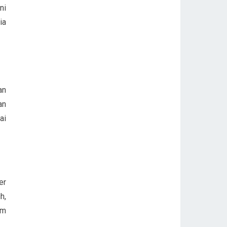
ni
ia
an
an
ai
er
h,
am