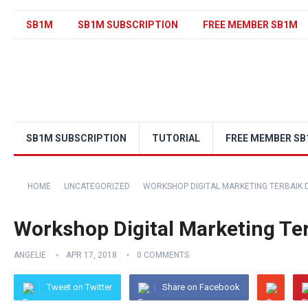
SB1M
SB1M SUBSCRIPTION
FREE MEMBER SB1M
SB1M SUBSCRIPTION
TUTORIAL
FREE MEMBER S
HOME
UNCATEGORIZED
WORKSHOP DIGITAL MARKETING TERBAIK 
Workshop Digital Marketing Te
ANGELIE
APR 17, 2018
0 COMMENTS
Tweet on Twitter
Share on Facebook