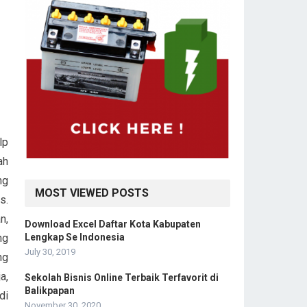
lp
ah
ng
MOST VIEWED POSTS
s.
n,
Download Excel Daftar Kota Kabupaten
Lengkap Se Indonesia
ng
July 30, 2019
ng
a,
Sekolah Bisnis Online Terbaik Terfavorit di
Balikpapan
di
November 30, 2020