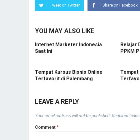
Tweet on Twitter
Share on Facebook
YOU MAY ALSO LIKE
Internet Marketer Indonesia
Belajar 
Saat Ini
PPKM P
Tempat Kursus Bisnis Online
Tempat 
Terfavorit di Palembang
Terfavo
LEAVE A REPLY
Your email address will not be published.
Required field
Comment
*