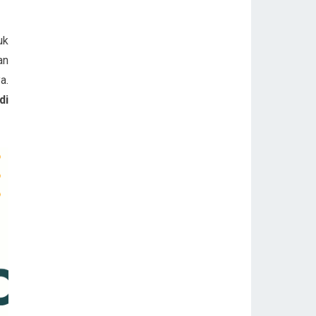
uk
an
a.
di