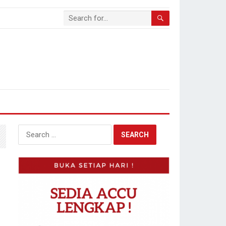
Search
for: