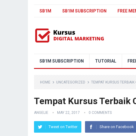
SB1M
SB1M SUBSCRIPTION
FREE ME
SB1M SUBSCRIPTION
TUTORIAL
FRE
HOME
UNCATEGORIZED
TEMPAT KURSUS TERBAIK 
Tempat Kursus Terbaik C
ANGELIE
MAY 22, 2017
0 COMMENTS
Tweet on Twitter
Share on Facebook