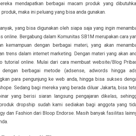
mereka mendapatkan berbagai macam produk yang dibutuhka
produk, maka ini peluang yang bisa anda gunakan.
banyak, yang bisa digunakan oleh siapa saja yang ingin menamb
is online. Bergabung dalam Komunitas SB1M merupakan cara ya
kan kemampuan dengan berbagai materi, yang akan menamb
n trens dalam internet marketing. Dengan materi yang akan an
 tutorial online. Mulai dari cara membuat website/Blog Pribad
 dengan berbagai metode (adsense, adwords hingga ads
gkan para pengunjung ke web anda, hingga bisa sukses deng
hope. Sedang bagi mereka yang berada diluar Jakarta, bisa tet
binar yang berisi siaran langsung pengajaran dikelas, sehing
 produk dropship sudah kami sediakan bagi anggota yang tid
 dan Fashion dari Bloop Endorse. Masih banyak fasilitas lainn
nda.