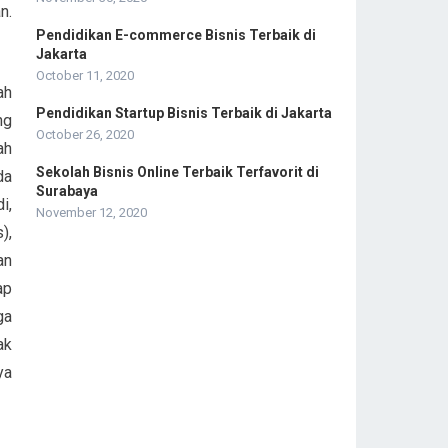
n.
Pendidikan E-commerce Bisnis Terbaik di
Jakarta
October 11, 2020
ah
Pendidikan Startup Bisnis Terbaik di Jakarta
ng
October 26, 2020
ah
Sekolah Bisnis Online Terbaik Terfavorit di
da
Surabaya
i,
November 12, 2020
),
an
ap
ga
ak
ya