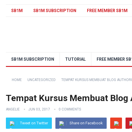
SB1M
SB1M SUBSCRIPTION
FREE MEMBER SB1M
SB1M SUBSCRIPTION
TUTORIAL
FREE MEMBER S
HOME
UNCATEGORIZED
TEMPAT KURSUS MEMBUAT BLOG AUTHORI
Tempat Kursus Membuat Blog 
ANGELIE
JUN 03, 2017
0 COMMENTS
Tweet on Twitter
Share on Facebook