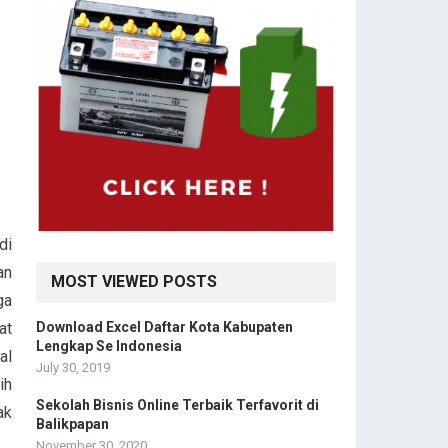
di
an
MOST VIEWED POSTS
ga
Download Excel Daftar Kota Kabupaten
at
Lengkap Se Indonesia
al
July 30, 2019
ih
Sekolah Bisnis Online Terbaik Terfavorit di
ak
Balikpapan
November 30, 2020