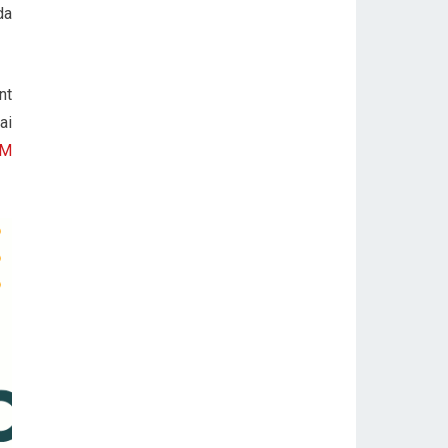
da
nt
ai
1M