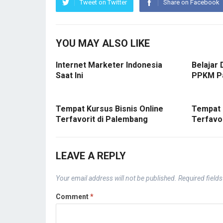
Tweet on Twitter
Share on Facebook
YOU MAY ALSO LIKE
Internet Marketer Indonesia
Belajar 
Saat Ini
PPKM P
Tempat Kursus Bisnis Online
Tempat 
Terfavorit di Palembang
Terfavo
LEAVE A REPLY
Your email address will not be published.
Required field
Comment
*