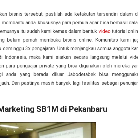
 bisnis tersebut, pastilah ada ketakutan tersendiri dalam di
uk membantu anda, khususnya para pemula agar bisa berhasil dal
g semuanya itu sudah kami kemas dalam bentuk
video
tutorial onlin
ang belum pernah membuka bisnis online. Komunitas kami ju
iap seminggu 3x pengajaran. Untuk menjangkau semua anggota ka
di Indonesia, maka kami siarkan secara langsung melalui vid
an para pengaajar private yang bisa digunakan oleh mereka ya
gi anda yang berada diluar Jabodetabek bisa menggunak
jauh. Dan pastinya masih banyak lagi fasilitas sebagai penunja
Marketing SB1M di Pekanbaru