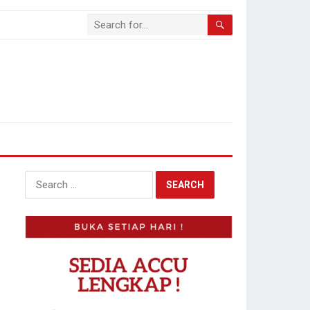
Search
for: