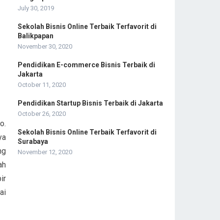
:
July 30, 2019
Sekolah Bisnis Online Terbaik Terfavorit di
Balikpapan
November 30, 2020
Pendidikan E-commerce Bisnis Terbaik di
Jakarta
October 11, 2020
Pendidikan Startup Bisnis Terbaik di Jakarta
October 26, 2020
o.
Sekolah Bisnis Online Terbaik Terfavorit di
ya
Surabaya
ng
November 12, 2020
ah
ir
ai