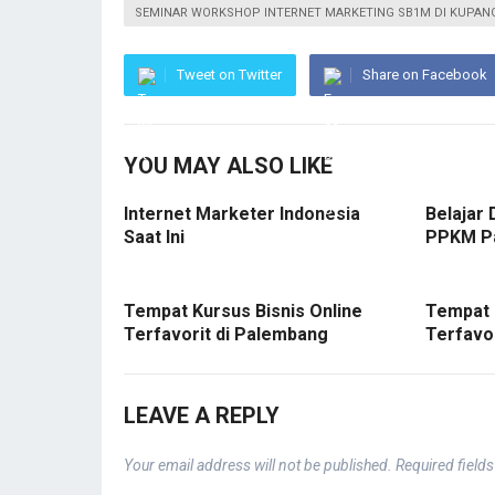
SEMINAR WORKSHOP INTERNET MARKETING SB1M DI KUPAN
Tweet on Twitter
Share on Facebook
YOU MAY ALSO LIKE
Internet Marketer Indonesia
Belajar 
Saat Ini
PPKM P
Tempat Kursus Bisnis Online
Tempat 
Terfavorit di Palembang
Terfavo
LEAVE A REPLY
Your email address will not be published.
Required field