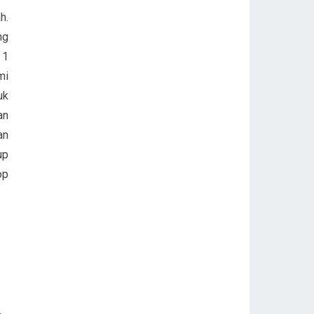
h.
ng
 1
mi
uk
an
an
up
op