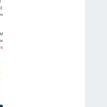
 :
l.
am
UM
in
es