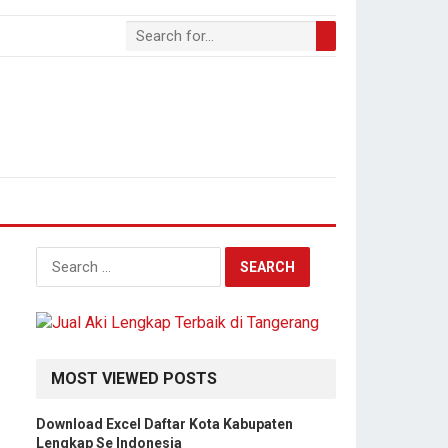
S
e
a
r
c
h
MOST VIEWED POSTS
f
o
Download Excel Daftar Kota Kabupaten
r
Lengkap Se Indonesia