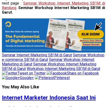
next page :
Seminar Workshop Internet Marketing SB1M di
Bandung
.
Seminar Workshop Internet Marketing SB1M di
Garut.
Seminar Internet Marketing SB1M di Garut
Seminar Workshop
e-commerce SB1M di Garut
Seminar Workshop Internet
Marketing di Garut
Seminar Workshop Internet Marketing
SB1M di Garut
Workshop Internet Marketing SB1M di Garut
Tweet on Twitter
Share on Facebook
Google+
Pinterest
You May Also Like
Internet Marketer Indonesia Saat Ini