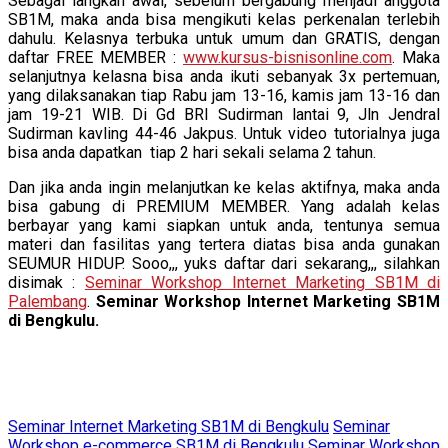
Sebagai langkah awal, sebelum bergabung menjadi anggota
SB1M, maka anda bisa mengikuti kelas perkenalan terlebih
dahulu. Kelasnya terbuka untuk umum dan GRATIS, dengan
daftar FREE MEMBER :
www.kursus-bisnisonline.com
. Maka
selanjutnya kelasna bisa anda ikuti sebanyak 3x pertemuan,
yang dilaksanakan tiap Rabu jam 13-16, kamis jam 13-16 dan
jam 19-21 WIB. Di Gd BRI Sudirman lantai 9, Jln Jendral
Sudirman kavling 44-46 Jakpus. Untuk video tutorialnya juga
bisa anda dapatkan tiap 2 hari sekali selama 2 tahun.
Dan jika anda ingin melanjutkan ke kelas aktifnya, maka anda
bisa gabung di PREMIUM MEMBER. Yang adalah kelas
berbayar yang kami siapkan untuk anda, tentunya semua
materi dan fasilitas yang tertera diatas bisa anda gunakan
SEUMUR HIDUP. Sooo,,, yuks daftar dari sekarang,,, silahkan
disimak :
Seminar Workshop Internet Marketing SB1M di
Palembang
.
Seminar Workshop Internet Marketing SB1M
di Bengkulu.
Seminar Internet Marketing SB1M di Bengkulu
Seminar
Workshop e-commerce SB1M di Bengkulu
Seminar Workshop