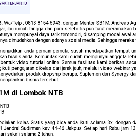
B.
Wa/Telp : 0813 8154 6943, dengan Mentor SB1M, Andreas Agun
ajar, ibu rumah tangga dan para selebritis pun turut meramaikan
tentunya mempunyai daya tarik tersendiri, disamping modal awal a
unya dimudahkan dengan adanya sosial media. Sehingga mereka t
a menjadikan anda pemain pemula, susah mendapatkan tempat un
nkan bisnis anda. Komunitas kami sudah mempunyai anggota lebih 
bentuk video tutorial online. Semua fasilitas kami berikan se
engikuti pengajaran dikelas dari jarak jauh, melalui video webin
nyediakan produk dropship berupa, Suplemen dari Synergy dan
menjalankan bisnis tersebut.
B1M di Lombok NTB
TB
iakan kelas Gratis yang bisa anda ikuti selama 3x, dengan
 Jl Jendral Sudirman kav 44-46 Jakpus. Setiap hari Rabu jam 1
hari sekali selama 2 tahun.