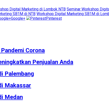
shop Digital Marketing di Lombok NTB
Seminar Workshop Digit
arketing SB1M di NTB
Workshop Digital Marketing SB1M di Lo
Google+
Pinterest
M Pandemi Corona
ningkatkan Penjualan Anda
 di Palembang
 di Makassar
 di Medan