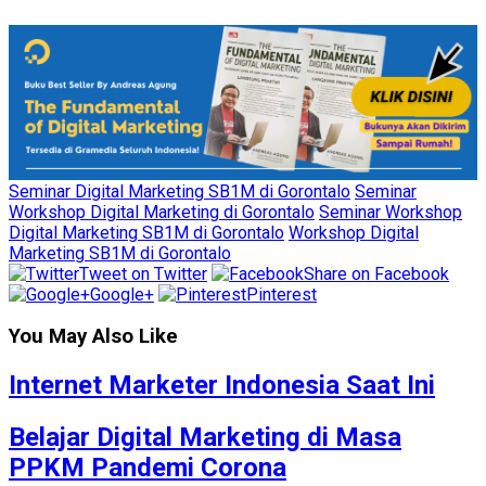
Seminar Digital Marketing SB1M di Gorontalo
Seminar
Workshop Digital Marketing di Gorontalo
Seminar Workshop
Digital Marketing SB1M di Gorontalo
Workshop Digital
Marketing SB1M di Gorontalo
Tweet on Twitter
Share on Facebook
Google+
Pinterest
You May Also Like
Internet Marketer Indonesia Saat Ini
Belajar Digital Marketing di Masa
PPKM Pandemi Corona