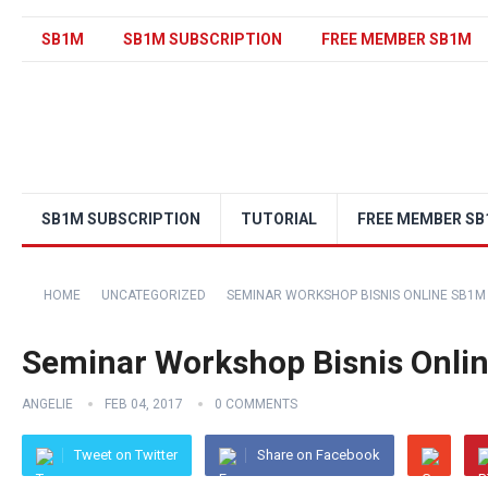
SB1M
SB1M SUBSCRIPTION
FREE MEMBER SB1M
SB1M SUBSCRIPTION
TUTORIAL
FREE MEMBER S
HOME
UNCATEGORIZED
SEMINAR WORKSHOP BISNIS ONLINE SB1M 
Seminar Workshop Bisnis Onlin
ANGELIE
FEB 04, 2017
0 COMMENTS
Tweet on Twitter
Share on Facebook