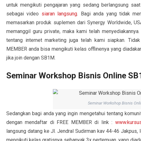
untuk mengikuti pengajaran yang sedang berlangsung saat
sebagai video
siaran langsung
. Bagi anda yang tidak me
memasarkan produk suplemen dari Synergy Worldwide, USA
memanggil guru private, maka kami telah menyediakannya
tentang internet marketing juga telah kami siapkan. Tid
MEMBER anda bisa mengikuti kelas offlinenya yang diadakan
jika join dengan SB1M.
Seminar Workshop Bisnis Online SB
Seminar Workshop Bisnis Onl
Sedangkan bagi anda yang ingin mengetahui tentang komunit
dengan mendaftar di FREE MEMBER di link :
www.kursus
langsung datang ke Jl. Jendral Sudirman kav 44-46 Jakpus, l
mengikuti kelas gratisnya sebanyak 3x pertemuan, yang diad