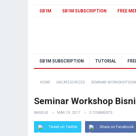
SB1M
SB1M SUBSCRIPTION
FREE ME
SB1M SUBSCRIPTION
TUTORIAL
FRE
HOME
UNCATEGORIZED
SEMINAR WORKSHOP BISNI
Seminar Workshop Bisni
ANGELIE
MAR 29, 2017
0 COMMENTS
Tweet on Twitter
Share on Facebook