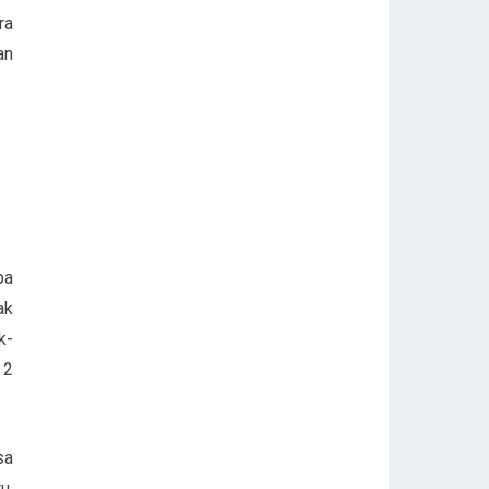
ra
an
pa
ak
k-
 2
sa
u,