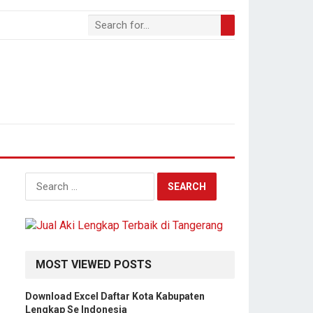
S
e
a
r
c
h
MOST VIEWED POSTS
f
o
Download Excel Daftar Kota Kabupaten
r
Lengkap Se Indonesia