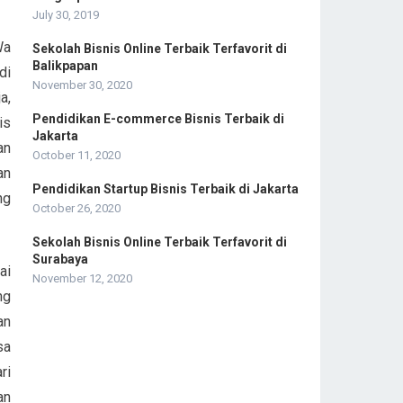
:
July 30, 2019
Wa
Sekolah Bisnis Online Terbaik Terfavorit di
Balikpapan
di
November 30, 2020
a,
Pendidikan E-commerce Bisnis Terbaik di
is
Jakarta
an
October 11, 2020
an
Pendidikan Startup Bisnis Terbaik di Jakarta
ng
October 26, 2020
Sekolah Bisnis Online Terbaik Terfavorit di
Surabaya
ai
November 12, 2020
ng
an
sa
ri
an