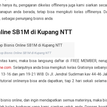
hanya itu, pengajaran dikelas offlinenya juga kami siarkan seca
anapun anda berada, tetap bisa mengikuti kelas offlinenya. D
i, sebagai penunjang bisnis anda.
nline SB1M di Kupang NTT
op Bisnis Online SB1M di Kupang NTT
nitas kami, maka bisa langsung daftar di FREE MEMBER, neru
ine.com
. Selanjutnya anda bisa mengikuti kelas Gratisnya sebany
m 13-16 dan jam 19-21 WIB. Di Jl. Jendral Sudirman kav 44-46 Ja
tutorial onlinenya bisa anda dapatkan, tiap 2 hari sekali selama
 bisnis online, dan ingin mendapatkan semua materinya, maka bi
h kelas berbayar yang kami siapkan untuk anda. Dengan begit