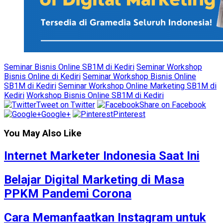
Seminar Bisnis Online SB1M di Kediri
Seminar Workshop
Bisnis Online di Kediri
Seminar Workshop Bisnis Online
SB1M di Kediri
Seminar Workshop Online Marketing SB1M di
Kediri
Workshop Bisnis Online SB1M di Kediri
Tweet on Twitter
Share on Facebook
Google+
Pinterest
You May Also Like
Internet Marketer Indonesia Saat Ini
Belajar Digital Marketing di Masa
PPKM Pandemi Corona
Cara Memanfaatkan Instagram untuk