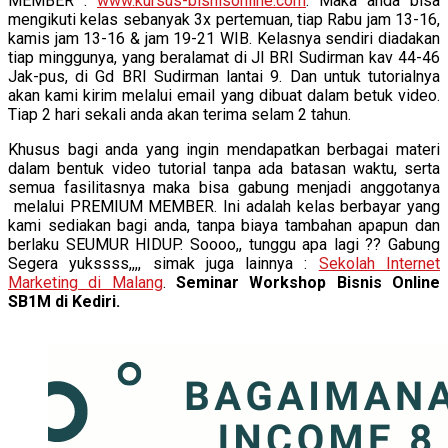
MEMBER :
www.kursus-bisnisonline.com
. Maka anda bisa
mengikuti kelas sebanyak 3x pertemuan, tiap Rabu jam 13-16,
kamis jam 13-16 & jam 19-21 WIB. Kelasnya sendiri diadakan
tiap minggunya, yang beralamat di Jl BRI Sudirman kav 44-46
Jak-pus, di Gd BRI Sudirman lantai 9. Dan untuk tutorialnya
akan kami kirim melalui email yang dibuat dalam betuk video.
Tiap 2 hari sekali anda akan terima selam 2 tahun.
Khusus bagi anda yang ingin mendapatkan berbagai materi
dalam bentuk video tutorial tanpa ada batasan waktu, serta
semua fasilitasnya maka bisa gabung menjadi anggotanya
melalui PREMIUM MEMBER. Ini adalah kelas berbayar yang
kami sediakan bagi anda, tanpa biaya tambahan apapun dan
berlaku SEUMUR HIDUP. Soooo,, tunggu apa lagi ?? Gabung
Segera yukssss,,,, simak juga lainnya :
Sekolah Internet
Marketing di Malang
.
Seminar Workshop Bisnis Online
SB1M di Kediri.