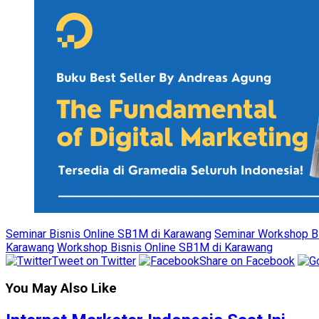
Seminar Bisnis Online SB1M di Karawang
Seminar Workshop Bi
Karawang
Workshop Bisnis Online SB1M di Karawang
Tweet on Twitter
Share on Facebook
You May Also Like