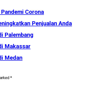
M Pandemi Corona
ningkatkan Penjualan Anda
 di Palembang
 di Makassar
 di Medan
marked
*