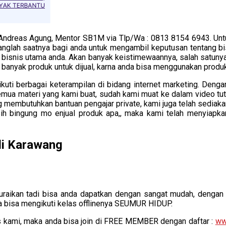
Andreas Agung, Mentor SB1M via Tlp/Wa : 0813 8154 6943. Untu
ranglah saatnya bagi anda untuk mengambil keputusan tentang bi
i bisnis utama anda. Akan banyak keistimewaannya, salah satu
banyak produk untuk dijual, karna anda bisa menggunakan prod
ikuti berbagai keterampilan di bidang internet marketing. Den
mua materi yang kami buat, sudah kami muat ke dalam video tuto
g membutuhkan bantuan pengajar private, kami juga telah sediaka
ih bingung mo enjual produk apa,, maka kami telah menyiapka
di Karawang
uraikan tadi bisa anda dapatkan dengan sangat mudah, deng
a bisa mengikuti kelas offlinenya SEUMUR HIDUP.
s kami, maka anda bisa join di FREE MEMBER dengan daftar :
ww