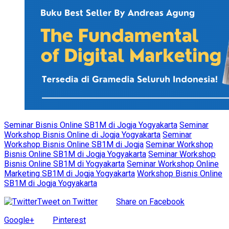
Seminar Bisnis Online SB1M di Jogja Yogyakarta
Seminar
Workshop Bisnis Online di Jogja Yogyakarta
Seminar
Workshop Bisnis Online SB1M di Jogja
Seminar Workshop
Bisnis Online SB1M di Jogja Yogyakarta
Seminar Workshop
Bisnis Online SB1M di Yogyakarta
Seminar Workshop Online
Marketing SB1M di Jogja Yogyakarta
Workshop Bisnis Online
SB1M di Jogja Yogyakarta
Tweet on Twitter
Share on Facebook
Google+
Pinterest