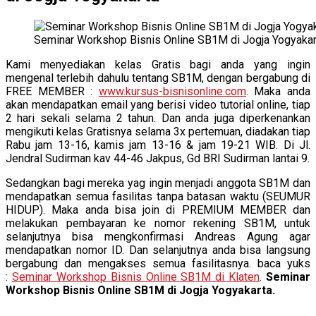
Seminar Workshop Bisnis Online SB1M di Jogja Yogyakar
Kami menyediakan kelas Gratis bagi anda yang ingin
mengenal terlebih dahulu tentang SB1M, dengan bergabung di
FREE MEMBER :
www.kursus-bisnisonline.com
. Maka anda
akan mendapatkan email yang berisi video tutorial online, tiap
2 hari sekali selama 2 tahun. Dan anda juga diperkenankan
mengikuti kelas Gratisnya selama 3x pertemuan, diadakan tiap
Rabu jam 13-16, kamis jam 13-16 & jam 19-21 WIB. Di Jl.
Jendral Sudirman kav 44-46 Jakpus, Gd BRI Sudirman lantai 9.
Sedangkan bagi mereka yag ingin menjadi anggota SB1M dan
mendapatkan semua fasilitas tanpa batasan waktu (SEUMUR
HIDUP). Maka anda bisa join di PREMIUM MEMBER dan
melakukan pembayaran ke nomor rekening SB1M, untuk
selanjutnya bisa mengkonfirmasi Andreas Agung agar
mendapatkan nomor ID. Dan selanjutnya anda bisa langsung
bergabung dan mengakses semua fasilitasnya. baca yuks
:
Seminar Workshop Bisnis Online SB1M di Klaten
.
Seminar
Workshop Bisnis Online SB1M di Jogja Yogyakarta.