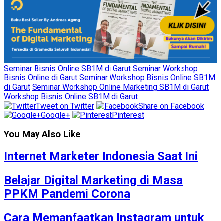
Seminar Bisnis Online SB1M di Garut
Seminar Workshop
Bisnis Online di Garut
Seminar Workshop Bisnis Online SB1M
di Garut
Seminar Workshop Online Marketing SB1M di Garut
Workshop Bisnis Online SB1M di Garut
Tweet on Twitter
Share on Facebook
Google+
Pinterest
You May Also Like
Internet Marketer Indonesia Saat Ini
Belajar Digital Marketing di Masa
PPKM Pandemi Corona
Cara Memanfaatkan Instagram untuk