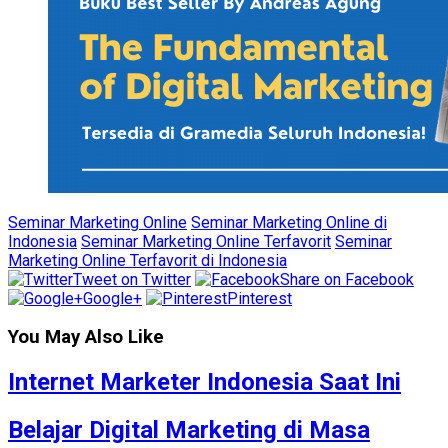
Seminar Marketing Online
Seminar Marketing Online di
Indonesia
Seminar Marketing Online Terfavorit
Seminar
Marketing Online Terfavorit di Indonesia
Tweet on Twitter
Share on Facebook
Google+
Pinterest
You May Also Like
Internet Marketer Indonesia Saat Ini
Belajar Digital Marketing di Masa