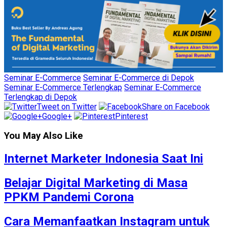
Seminar E-Commerce
Seminar E-Commerce di Depok
Seminar E-Commerce Terlengkap
Seminar E-Commerce
Terlengkap di Depok
Tweet on Twitter
Share on Facebook
Google+
Pinterest
You May Also Like
Internet Marketer Indonesia Saat Ini
Belajar Digital Marketing di Masa
PPKM Pandemi Corona
Cara Memanfaatkan Instagram untuk