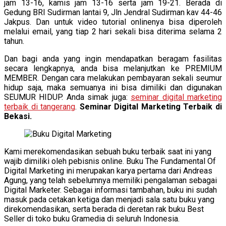
jam 13-16, kamis jam 13-16 serta jam 19-21. Berada di
Gedung BRI Sudirman lantai 9, Jln Jendral Sudirman kav 44-46
Jakpus. Dan untuk video tutorial onlinenya bisa diperoleh
melalui email, yang tiap 2 hari sekali bisa diterima selama 2
tahun.
Dan bagi anda yang ingin mendapatkan beragam fasilitas
secara lengkapnya, anda bisa melanjutkan ke PREMIUM
MEMBER. Dengan cara melakukan pembayaran sekali seumur
hidup saja, maka semuanya ini bisa dimiliki dan digunakan
SEUMUR HIDUP. Anda simak juga:
seminar digital marketing
terbaik di tangerang
.
Seminar Digital Marketing Terbaik di
Bekasi.
Kami merekomendasikan sebuah buku terbaik saat ini yang
wajib dimiliki oleh pebisnis online. Buku The Fundamental Of
Digital Marketing ini merupakan karya pertama dari Andreas
Agung, yang telah sebelumnya memiliki pengalaman sebagai
Digital Marketer. Sebagai informasi tambahan, buku ini sudah
masuk pada cetakan ketiga dan menjadi sala satu buku yang
direkomendasikan, serta berada di deretan rak buku Best
Seller di toko buku Gramedia di seluruh Indonesia.