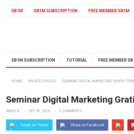
SB1M
SB1M SUBSCRIPTION
FREE MEMBER SB1M
SB1M SUBSCRIPTION
TUTORIAL
FREE MEMBER S
HOME
UNCATEGORIZED
SEMINAR DIGITAL MARKETING GRATIS TER
Seminar Digital Marketing Grat
ANGELIE
SEP 30, 2018
0 COMMENTS
Tweet on Twitter
Share on Facebook