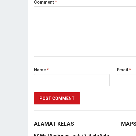
Comment
*
Name
*
Email
*
ALAMAT KELAS
MAP
FX Mall Sudirman Lantai 7, Pintu Satu