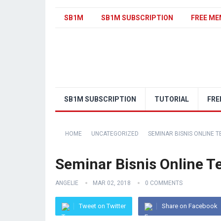
SB1M
SB1M SUBSCRIPTION
FREE ME
SB1M SUBSCRIPTION
TUTORIAL
FRE
HOME
UNCATEGORIZED
SEMINAR BISNIS ONLINE 
Seminar Bisnis Online T
ANGELIE
MAR 02, 2018
0 COMMENTS
Tweet on Twitter
Share on Facebook