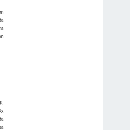
an
da
ra
en
R:
3x
da
sa