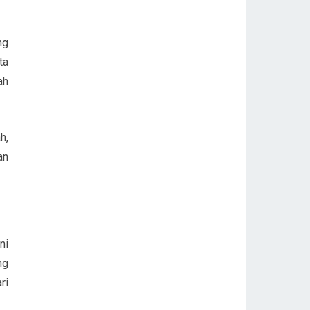
ng
ta
ah
h,
an
ni
ng
ri