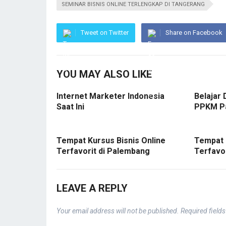
SEMINAR BISNIS ONLINE TERLENGKAP DI TANGERANG
Tweet on Twitter
Share on Facebook
YOU MAY ALSO LIKE
Internet Marketer Indonesia
Belajar 
Saat Ini
PPKM P
Tempat Kursus Bisnis Online
Tempat 
Terfavorit di Palembang
Terfavo
LEAVE A REPLY
Your email address will not be published.
Required field