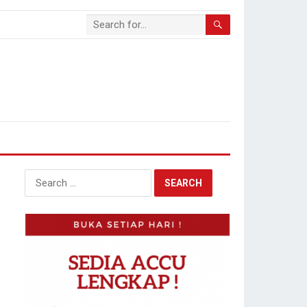
Search
for: