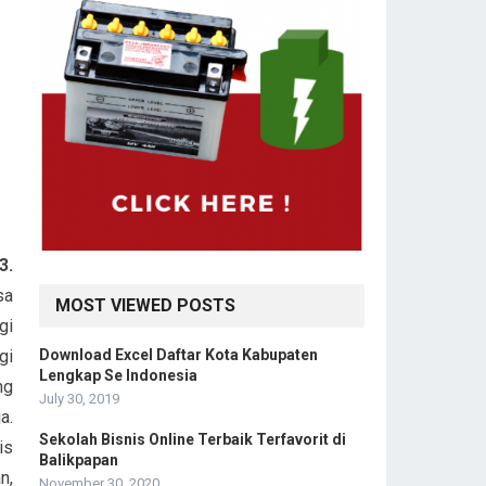
3.
sa
MOST VIEWED POSTS
gi
Download Excel Daftar Kota Kabupaten
gi
Lengkap Se Indonesia
ng
July 30, 2019
a.
Sekolah Bisnis Online Terbaik Terfavorit di
is
Balikpapan
n,
November 30, 2020