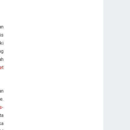
an
is
ki
ng
ah
et
an
e.
s-
ta
ka