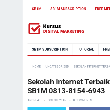
SB1M
SB1M SUBSCRIPTION
FREE ME
SB1M SUBSCRIPTION
TUTORIAL
FRE
HOME
UNCATEGORIZED
SEKOLAH INTERNET TERB
Sekolah Internet Terba
SB1M 0813-8154-6943
ANDRE45
OCT 30, 2016
0 COMMENTS