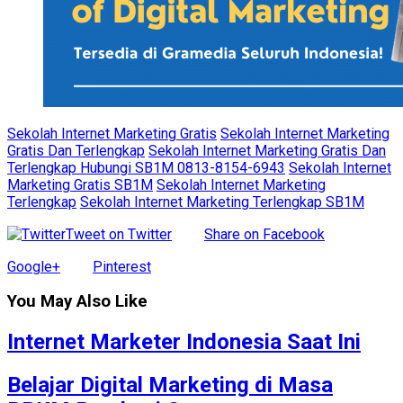
Sekolah Internet Marketing Gratis
Sekolah Internet Marketing
Gratis Dan Terlengkap
Sekolah Internet Marketing Gratis Dan
Terlengkap Hubungi SB1M 0813-8154-6943
Sekolah Internet
Marketing Gratis SB1M
Sekolah Internet Marketing
Terlengkap
Sekolah Internet Marketing Terlengkap SB1M
Tweet on Twitter
Share on Facebook
Google+
Pinterest
You May Also Like
Internet Marketer Indonesia Saat Ini
Belajar Digital Marketing di Masa