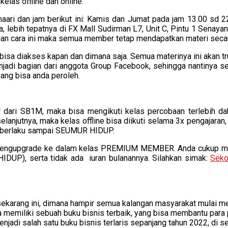
as offline dan online.
haari dan jam berikut ini: Kamis dan Jumat pada jam 13.00 sd 22
a, lebih tepatnya di FX Mall Sudirman L7, Unit C, Pintu 1 Senay
ngan cara ini maka semua member tetap mendapatkan materi seca
ng bisa diakses kapan dan dimana saja. Semua materinya ini akan
enjadi bagian dari anggota Group Facebook, sehingga nantinya
yang bisa anda peroleh.
dari SB1M, maka bisa mengikuti kelas percobaan terlebih da
elanjutnya, maka kelas offline bisa diikuti selama 3x pengajaran,
g berlaku sampai SEUMUR HIDUP.
an mengupgrade ke dalam kelas PREMIUM MEMBER. Anda cukup mel
IDUP), serta tidak ada iuran bulanannya. Silahkan simak:
Seko
ekarang ini, dimana hampir semua kalangan masyarakat mulai me
memiliki sebuah buku bisnis terbaik, yang bisa membantu para pe
enjadi salah satu buku bisnis terlaris sepanjang tahun 2022, di 