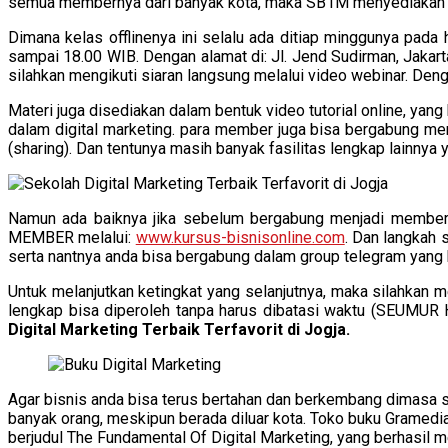
semua membernya dari banyak kota, maka SB1M menyediakan kel
Dimana kelas offlinenya ini selalu ada ditiap minggunya pada 
sampai 18.00 WIB. Dengan alamat di: Jl. Jend Sudirman, Jakart
silahkan mengikuti siaran langsung melalui video webinar. De
Materi juga disediakan dalam bentuk video tutorial online, ya
dalam digital marketing. para member juga bisa bergabung m
(sharing). Dan tentunya masih banyak fasilitas lengkap lainnya 
Namun ada baiknya jika sebelum bergabung menjadi member 
MEMBER melalui:
www.kursus-bisnisonline.com
. Dan langkah s
serta nantnya anda bisa bergabung dalam group telegram yan
Untuk melanjutkan ketingkat yang selanjutnya, maka silahk
lengkap bisa diperoleh tanpa harus dibatasi waktu (SEUMUR H
Digital Marketing Terbaik Terfavorit di Jogja.
Agar bisnis anda bisa terus bertahan dan berkembang dimasa s
banyak orang, meskipun berada diluar kota. Toko buku Gramedia 
berjudul The Fundamental Of Digital Marketing, yang berhasil m