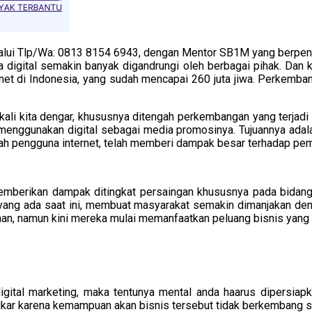
lalui Tlp/Wa: 0813 8154 6943, dengan Mentor SB1M yang berpe
igital semakin banyak digandrungi oleh berbagai pihak. Dan ke
net di Indonesia, yang sudah mencapai 260 juta jiwa. Perkemban
ali kita dengar, khususnya ditengah perkembangan yang terjadi s
 menggunakan digital sebagai media promosinya. Tujuannya adal
ah pengguna internet, telah memberi dampak besar terhadap pem
emberikan dampak ditingkat persaingan khususnya pada bidang d
ang ada saat ini, membuat masyarakat semakin dimanjakan denga
an, namun kini mereka mulai memanfaatkan peluang bisnis yang 
tal marketing, maka tentunya mental anda haarus dipersiapkan
tikar karena kemampuan akan bisnis tersebut tidak berkembang se