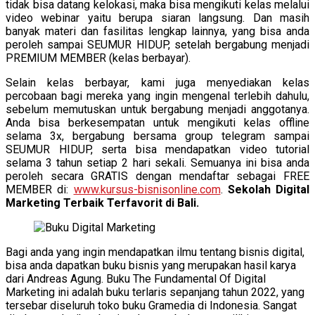
tidak bisa datang kelokasi, maka bisa mengikuti kelas melalui
video webinar yaitu berupa siaran langsung. Dan masih
banyak materi dan fasilitas lengkap lainnya, yang bisa anda
peroleh sampai SEUMUR HIDUP, setelah bergabung menjadi
PREMIUM MEMBER (kelas berbayar).
Selain kelas berbayar, kami juga menyediakan kelas
percobaan bagi mereka yang ingin mengenal terlebih dahulu,
sebelum memutuskan untuk bergabung menjadi anggotanya.
Anda bisa berkesempatan untuk mengikuti kelas offline
selama 3x, bergabung bersama group telegram sampai
SEUMUR HIDUP, serta bisa mendapatkan video tutorial
selama 3 tahun setiap 2 hari sekali. Semuanya ini bisa anda
peroleh secara GRATIS dengan mendaftar sebagai FREE
MEMBER di:
www.kursus-bisnisonline.com
.
Sekolah Digital
Marketing Terbaik Terfavorit di Bali.
Bagi anda yang ingin mendapatkan ilmu tentang bisnis digital,
bisa anda dapatkan buku bisnis yang merupakan hasil karya
dari Andreas Agung. Buku The Fundamental Of Digital
Marketing ini adalah buku terlaris sepanjang tahun 2022, yang
tersebar diseluruh toko buku Gramedia di Indonesia. Sangat