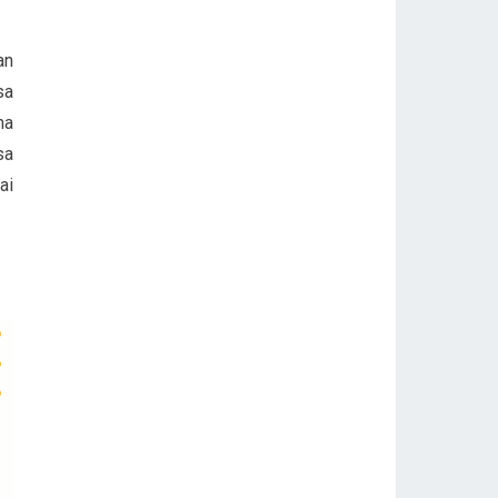
an
sa
na
sa
ai