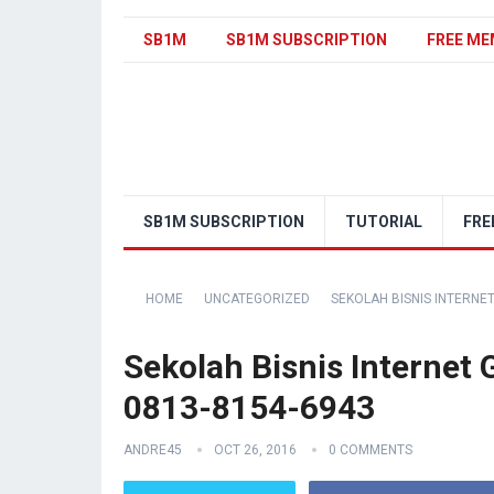
SB1M
SB1M SUBSCRIPTION
FREE ME
SB1M SUBSCRIPTION
TUTORIAL
FRE
HOME
UNCATEGORIZED
SEKOLAH BISNIS INTERNE
Sekolah Bisnis Internet
0813-8154-6943
ANDRE45
OCT 26, 2016
0 COMMENTS