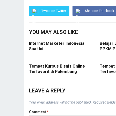
Tweet on Twitter
Share on Facebook
YOU MAY ALSO LIKE
Internet Marketer Indonesia
Belajar 
Saat Ini
PPKM P
Tempat Kursus Bisnis Online
Tempat 
Terfavorit di Palembang
Terfavo
LEAVE A REPLY
Your email address will not be published.
Required field
Comment
*