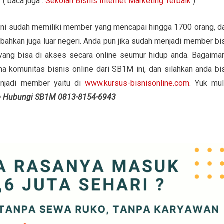
( baca juga :
Sekolah Bisnis Internet Marketing Terbaik
)
 ini sudah memiliki member yang mencapai hingga 1700 orang, d
 bahkan juga luar negeri. Anda pun jika sudah menjadi member bi
 yang bisa di akses secara online seumur hidup anda. Bagaima
 komunitas bisnis online dari SB1M ini, dan silahkan anda bi
enjadi member yaitu di
www.kursus-bisnisonline.com
. Yuk mul
gkap Hubungi SB1M 0813-8154-6943