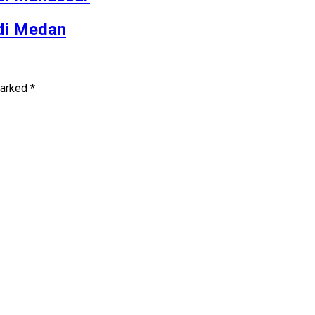
 di Medan
marked
*