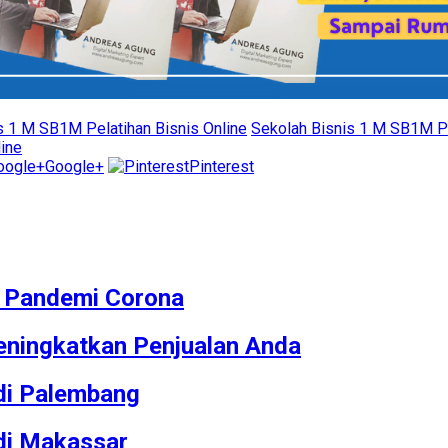
s 1 M SB1M Pelatihan Bisnis Online
Sekolah Bisnis 1 M SB1M Pe
line
Google+
Pinterest
M Pandemi Corona
ningkatkan Penjualan Anda
 di Palembang
 di Makassar