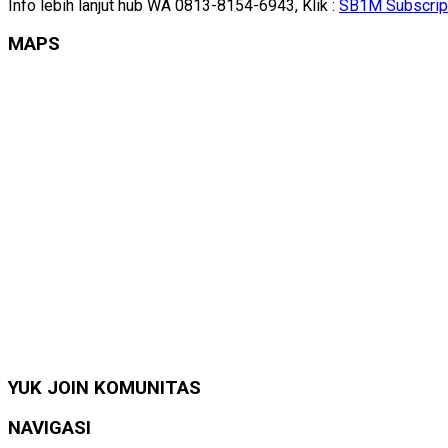
Info lebih lanjut hub WA 0813-8154-6943, Klik :
SB1M Subscrip
MAPS
YUK JOIN KOMUNITAS
NAVIGASI