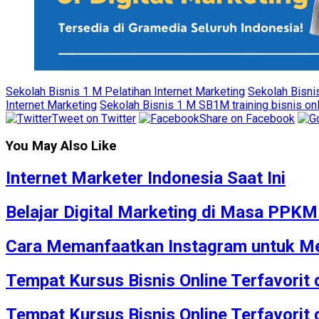
Sekolah Bisnis 1 M Pelatihan Internet Marketing
Sekolah Bisni
Internet Marketing
Sekolah Bisnis 1 M SB1M training bisnis on
Tweet on Twitter
Share on Facebook
You May Also Like
Internet Marketer Indonesia Saat Ini
Belajar Digital Marketing di Masa PPK
Cara Memanfaatkan Instagram untuk Me
Tempat Kursus Bisnis Online Terfavorit
Tempat Kursus Bisnis Online Terfavorit