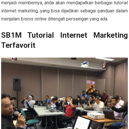
menjadi membernya, anda akan mendapatkan berbagai tutorial
internet marketing, yang bisa dijadikan sebagai panduan dalam
menjalani bisnis online ditengah persaingan yang ada.
SB1M Tutorial Internet Marketing
Terfavorit