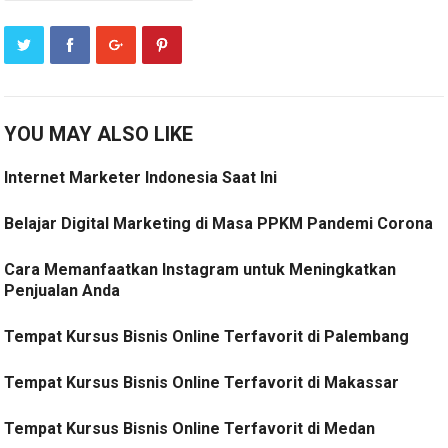
YOU MAY ALSO LIKE
Internet Marketer Indonesia Saat Ini
Belajar Digital Marketing di Masa PPKM Pandemi Corona
Cara Memanfaatkan Instagram untuk Meningkatkan
Penjualan Anda
Tempat Kursus Bisnis Online Terfavorit di Palembang
Tempat Kursus Bisnis Online Terfavorit di Makassar
Tempat Kursus Bisnis Online Terfavorit di Medan