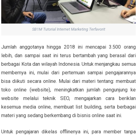
SB1M Tutorial Internet Marketing Terfavorit
Jumlah anggotanya hingga 2018 ini mencapai 3.500 orang
lebih, dan sampai saat ini terus bertambah yang berasal dari
berbagai Kota dan wilayah Indonesia. Untuk menjangkau semua
membernya ini, mulai dari pertemuan sampai pengajarannya
bisa diikuti secara online. Mulai dari materi tentang: membuat
toko online (website), meningkatkan jumlah pengunjung ke
website melalui teknik SEO, mengajarkan cara beriklan
kesemua media online, membuat list building, serta berbagai
materi yang sedang berkembang di bisnis online saat ini.
Untuk pengajaran dikelas offlinenya ini, para member tanpa