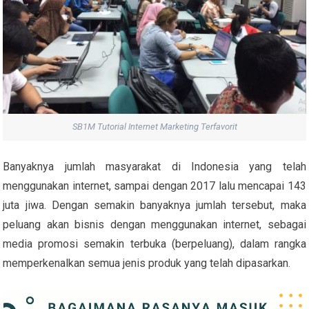
SB1M Tutorial Internet Marketing Terfavorit
Banyaknya jumlah masyarakat di Indonesia yang telah
menggunakan internet, sampai dengan 2017 lalu mencapai 143
juta jiwa. Dengan semakin banyaknya jumlah tersebut, maka
peluang akan bisnis dengan menggunakan internet, sebagai
media promosi semakin terbuka (berpeluang), dalam rangka
memperkenalkan semua jenis produk yang telah dipasarkan.