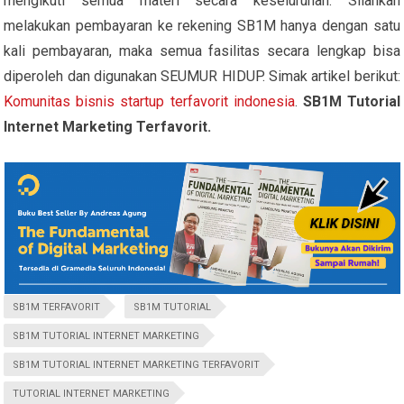
mengikuti semua materi secara keseluruhan. Silahkan
melakukan pembayaran ke rekening SB1M hanya dengan satu
kali pembayaran, maka semua fasilitas secara lengkap bisa
diperoleh dan digunakan SEUMUR HIDUP. Simak artikel berikut:
Komunitas bisnis startup terfavorit indonesia
.
SB1M Tutorial
Internet Marketing Terfavorit.
SB1M TERFAVORIT
SB1M TUTORIAL
SB1M TUTORIAL INTERNET MARKETING
SB1M TUTORIAL INTERNET MARKETING TERFAVORIT
TUTORIAL INTERNET MARKETING