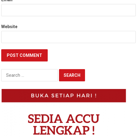
Website
Search
for: