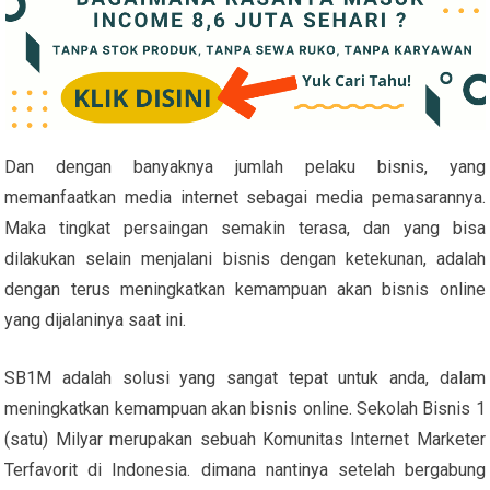
Dan dengan banyaknya jumlah pelaku bisnis, yang
memanfaatkan media internet sebagai media pemasarannya.
Maka tingkat persaingan semakin terasa, dan yang bisa
dilakukan selain menjalani bisnis dengan ketekunan, adalah
dengan terus meningkatkan kemampuan akan bisnis online
yang dijalaninya saat ini.
SB1M adalah solusi yang sangat tepat untuk anda, dalam
meningkatkan kemampuan akan bisnis online. Sekolah Bisnis 1
(satu) Milyar merupakan sebuah Komunitas Internet Marketer
Terfavorit di Indonesia. dimana nantinya setelah bergabung