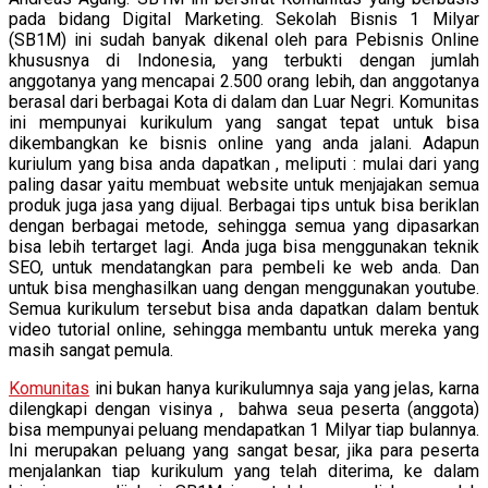
pada bidang Digital Marketing. Sekolah Bisnis 1 Milyar
(SB1M) ini sudah banyak dikenal oleh para Pebisnis Online
khususnya di Indonesia, yang terbukti dengan jumlah
anggotanya yang mencapai 2.500 orang lebih, dan anggotanya
berasal dari berbagai Kota di dalam dan Luar Negri. Komunitas
ini mempunyai kurikulum yang sangat tepat untuk bisa
dikembangkan ke bisnis online yang anda jalani. Adapun
kuriulum yang bisa anda dapatkan , meliputi : mulai dari yang
paling dasar yaitu membuat website untuk menjajakan semua
produk juga jasa yang dijual. Berbagai tips untuk bisa beriklan
dengan berbagai metode, sehingga semua yang dipasarkan
bisa lebih tertarget lagi. Anda juga bisa menggunakan teknik
SEO, untuk mendatangkan para pembeli ke web anda. Dan
untuk bisa menghasilkan uang dengan menggunakan youtube.
Semua kurikulum tersebut bisa anda dapatkan dalam bentuk
video tutorial online, sehingga membantu untuk mereka yang
masih sangat pemula.
Komunitas
ini bukan hanya kurikulumnya saja yang jelas, karna
dilengkapi dengan visinya , bahwa seua peserta (anggota)
bisa mempunyai peluang mendapatkan 1 Milyar tiap bulannya.
Ini merupakan peluang yang sangat besar, jika para peserta
menjalankan tiap kurikulum yang telah diterima, ke dalam