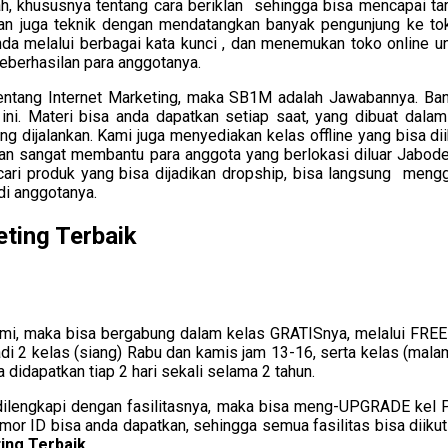
, khususnya tentang cara beriklan sehingga bisa mencapai tar
nkan juga teknik dengan mendatangkan banyak pengunjung ke t
 melalui berbagai kata kunci , dan menemukan toko online unt
eberhasilan para anggotanya.
tentang Internet Marketing, maka SB1M adalah Jawabannya. Ban
i. Materi bisa anda dapatkan setiap saat, yang dibuat dalam b
 dijalankan. Kami juga menyediakan kelas offline yang bisa dii
 akan sangat membantu para anggota yang berlokasi diluar Jabod
ari produk yang bisa dijadikan dropship, bisa langsung men
di anggotanya.
ting Terbaik
ami, maka bisa bergabung dalam kelas GRATISnya, melalui FR
adi 2 kelas (siang) Rabu dan kamis jam 13-16, serta kelas (mala
a didapatkan tiap 2 hari sekali selama 2 tahun.
 dilengkapi dengan fasilitasnya, maka bisa meng-UPGRADE kel
omor ID bisa anda dapatkan, sehingga semua fasilitas bisa diik
ing Terbaik.