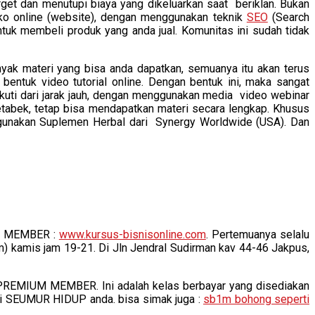
get dan menutupi biaya yang dikeluarkan saat beriklan. Bukan
oko online (website), dengan menggunakan teknik
SEO
(Search
uk membeli produk yang anda jual. Komunitas ini sudah tidak
yak materi yang bisa anda dapatkan, semuanya itu akan terus
entuk video tutorial online. Dengan bentuk ini, maka sangat
kuti dari jarak jauh, dengan menggunakan media video webinar
etabek, tetap bisa mendapatkan materi secara lengkap. Khusus
ggunakan Suplemen Herbal dari Synergy Worldwide (USA). Dan
EE MEMBER :
www.kursus-bisnisonline.com
. Pertemuanya selalu
m) kamis jam 19-21. Di Jln Jendral Sudirman kav 44-46 Jakpus,
 PREMIUM MEMBER. Ini adalah kelas berbayar yang disediakan
uti SEUMUR HIDUP anda. bisa simak juga :
sb1m bohong seperti