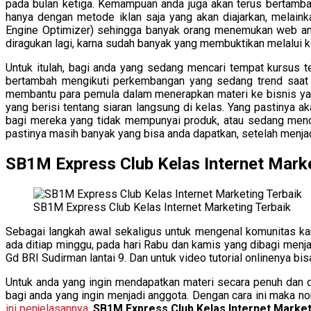
pada bulan ketiga. Kemampuan anda juga akan terus bertambah
hanya dengan metode iklan saja yang akan diajarkan, melai
Engine Optimizer) sehingga banyak orang menemukan web anda
diragukan lagi, karna sudah banyak yang membuktikan melalui k
Untuk itulah, bagi anda yang sedang mencari tempat kursus 
bertambah mengikuti perkembangan yang sedang trend saat in
membantu para pemula dalam menerapkan materi ke bisnis yang
yang berisi tentang siaran langsung di kelas. Yang pastinya
bagi mereka yang tidak mempunyai produk, atau sedang menc
pastinya masih banyak yang bisa anda dapatkan, setelah menja
SB1M Express Club Kelas Internet Marke
SB1M Express Club Kelas Internet Marketing Terbaik
Sebagai langkah awal sekaligus untuk mengenal komunitas k
ada ditiap minggu, pada hari Rabu dan kamis yang dibagi menj
Gd BRI Sudirman lantai 9. Dan untuk video tutorial onlinenya bis
Untuk anda yang ingin mendapatkan materi secara penuh dan
bagi anda yang ingin menjadi anggota. Dengan cara ini maka n
ini penjelasannya
.
SB1M Express Club Kelas Internet Market