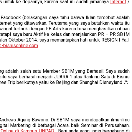
untuk ke depannya, karena saat ini sudah jamannya
Internet
/
Facebook (belakangan saya tahu bahwa Iklan tersebut adalah
ternet yang ditawarkan. Terutama yang saya butuhkan waktu itu
ngat tertarik dengan FB Ads karena bisa menghasilkan ribuan
 tetapi saya baru Aktif ke kelas dan menjalankan PR – PR SB1M
ulan Oktober 2014, saya memantapkan hati untuk RESIGN ! Ya..!
-bisnisonline.com
lang adalah salah satu Member SB1M yang Berhasil. Saya sudah
tu saya berhasil menjadi JUARA 1 atau Ranking Satu di Bisnis
Free Trip berikutnya yaitu ke Beijing dan Shanghai Disneyland 🙂
M Andreas Agung Bawono. Di SB1M saya mendapatkan ilmu-ilmu
tal Marketing di berbagai Acara, baik Seminar di Perusahaan,
s Online di Kampus UNPAD
. Bagi anda yang ingin bergabung di