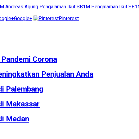
1M Andreas Agung
Pengalaman Ikut SB1M
Pengalaman Ikut SB1
Google+
Pinterest
M Pandemi Corona
ningkatkan Penjualan Anda
 di Palembang
 di Makassar
 di Medan