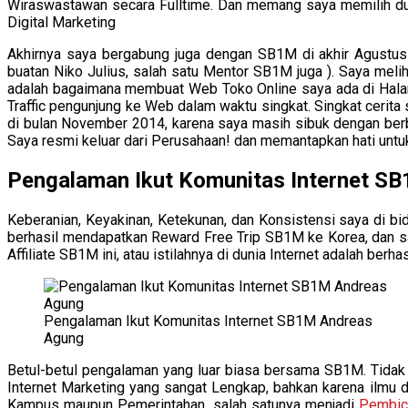
Wiraswastawan secara Fulltime. Dan memang saya memilih du
Digital Marketing
Akhirnya saya bergabung juga dengan SB1M di akhir Agustus
buatan Niko Julius, salah satu Mentor SB1M juga ). Saya meli
adalah bagaimana membuat Web Toko Online saya ada di Halam
Traffic pengunjung ke Web dalam waktu singkat. Singkat cerit
di bulan November 2014, karena saya masih sibuk dengan berba
Saya resmi keluar dari Perusahaan! dan memantapkan hati untu
Pengalaman Ikut Komunitas Internet 
Keberanian, Keyakinan, Ketekunan, dan Konsistensi saya di b
berhasil mendapatkan Reward Free Trip SB1M ke Korea, dan sa
Affiliate SB1M ini, atau istilahnya di dunia Internet adalah ber
Pengalaman Ikut Komunitas Internet SB1M Andreas
Agung
Betul-betul pengalaman yang luar biasa bersama SB1M. Tida
Internet Marketing yang sangat Lengkap, bahkan karena ilmu 
Kampus maupun Pemerintahan, salah satunya menjadi
Pembica