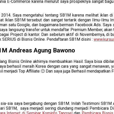
nia E-Commerce karena menurut saya prospeknya sangat bagus 
 2014. Saya mengetahui tentang SB1M karena melihat iklan di 
hat Iklan SB1M tersebut dan sangat tertarik dengan Ilmu-Ilmu In
an satu Google, dan bagaimana bermain Facebook Ads. Saya sa
a saya langsung transfer untuk mendaftar Premium Member, akan
gai Project di kantor. Dan sebelum aktif di Novembernya, di b
k SERIUS di Bisnis Online. Pendaftaran SB1M disini :
www.kursus
SB1M Andreas Agung Bawono
idang Bisnis Online akhirnya membuahkan Hasil. Saya bisa dibi
ya berhasil meraih Korea dengan cara yang sangat menawan, yai
hasil menjadi Top Affiliate 🙂 Dan saya juga Berhasil mendapatkan 
k sia-sia saya bergabung dengan SB1M. Inilah Testimoni SB1
dari SB1M, saya menjadi sering diundang menjadi Pembicara Digi
ra Internet di Seminar Kominfo Tangsel
dan
Pembicara Bisni